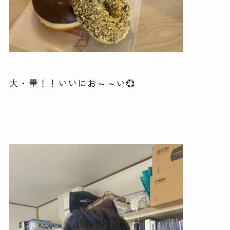
大・量！！いいにお～～い💞