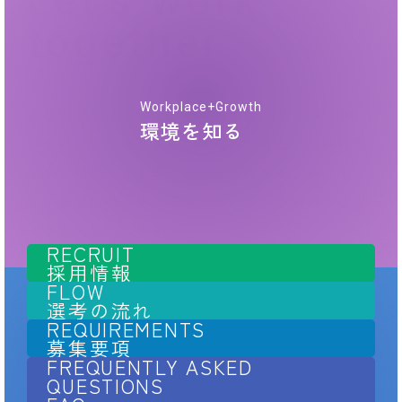
Let's work
together
Workplace+Growth
あなたの個性や熱意を最大限に活かせる環境が、
環境を知る
ウオハシにはあります。未経験でも安心の研修制
度や、頑張りを正当に評価する仕組み。私たち
は、あなたの「やってみたい」という気持ちを何
よりも大切にします。
RECRUIT
採用情報
FLOW
選考の流れ
REQUIREMENTS
募集要項
FREQUENTLY ASKED
QUESTIONS