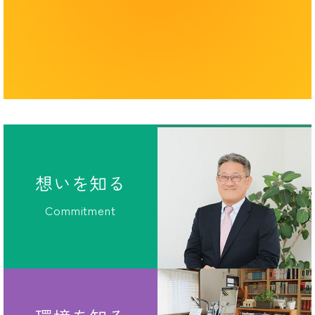
採用情報
仕事を知る
選考の流れ
募集要項
FAQ
お知らせ
環境を知る
人を知る
想いを知る
UTAKA
HASHIMOTO
Commitment
KURUMAZUKA
UEHATA
NITTA
SAYUUDA
MAEDA