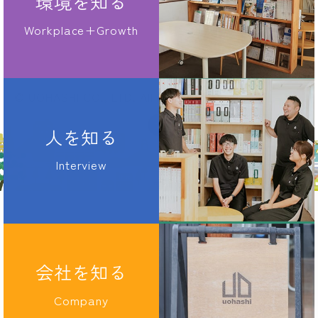
環境を知る
IMADA
Workplace+Growth
NISHIYAMA
© UOHASHI CO., LTD. All Rights Reserved.
人を知る
Interview
会社を知る
Company