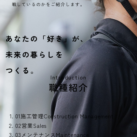
戦しているのかをご紹介します。
あなたの「好き」が、
未来の暮らしを
つくる。
Introduction
職種紹介
01
施工管理
Construction Management
02
営業
Sales
03
メンテナンス
Maintenance