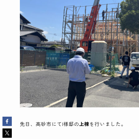
先日、高砂市にてI様邸の
上棟
を行いました。